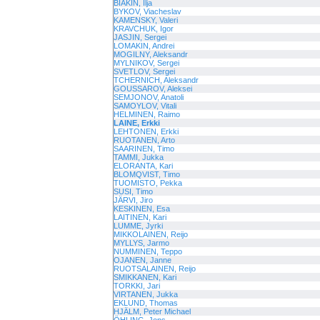
BIAKIN, Ilja
BYKOV, Viacheslav
KAMENSKY, Valeri
KRAVCHUK, Igor
JASJIN, Sergei
LOMAKIN, Andrei
MOGILNY, Aleksandr
MYLNIKOV, Sergei
SVETLOV, Sergei
TCHERNICH, Aleksandr
GOUSSAROV, Aleksei
SEMJONOV, Anatoli
SAMOYLOV, Vitali
HELMINEN, Raimo
LAINE, Erkki
LEHTONEN, Erkki
RUOTANEN, Arto
SAARINEN, Timo
TAMMI, Jukka
ELORANTA, Kari
BLOMQVIST, Timo
TUOMISTO, Pekka
SUSI, Timo
JÄRVI, Jiro
KESKINEN, Esa
LAITINEN, Kari
LUMME, Jyrki
MIKKOLAINEN, Reijo
MYLLYS, Jarmo
NUMMINEN, Teppo
OJANEN, Janne
RUOTSALAINEN, Reijo
SMIKKANEN, Kari
TORKKI, Jari
VIRTANEN, Jukka
EKLUND, Thomas
HJÄLM, Peter Michael