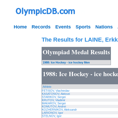
Home
Records
Events
Sports
Nations
The Results for LAINE, Erkk
Olympiad Medal Results
1988: Ice Hockey - ice hockey Men
1988: Ice Hockey - ice hoc
Athlete
FETISOV, Viacheslav
KASATONOV, Aleksei
STARIKOV, Sergei
KRUTOV, Vladimir
MAKAROV, Sergei
KOMUTOV, Andrei
KOZHERNIKOV, Aleksandr
LARIONOV, Igor
STELNOV, Igor