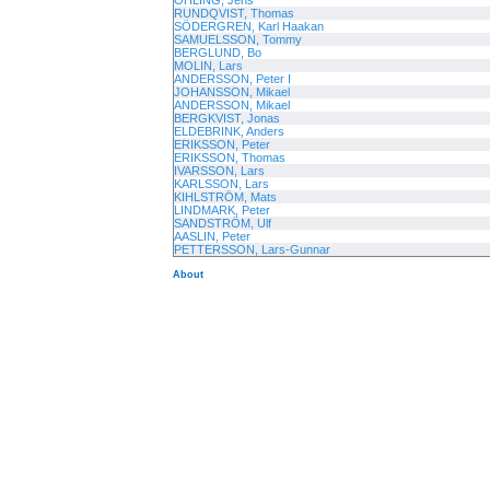
ÖHLING, Jens
RUNDQVIST, Thomas
SÖDERGREN, Karl Haakan
SAMUELSSON, Tommy
BERGLUND, Bo
MOLIN, Lars
ANDERSSON, Peter I
JOHANSSON, Mikael
ANDERSSON, Mikael
BERGKVIST, Jonas
ELDEBRINK, Anders
ERIKSSON, Peter
ERIKSSON, Thomas
IVARSSON, Lars
KARLSSON, Lars
KIHLSTRÖM, Mats
LINDMARK, Peter
SANDSTRÖM, Ulf
AASLIN, Peter
PETTERSSON, Lars-Gunnar
About